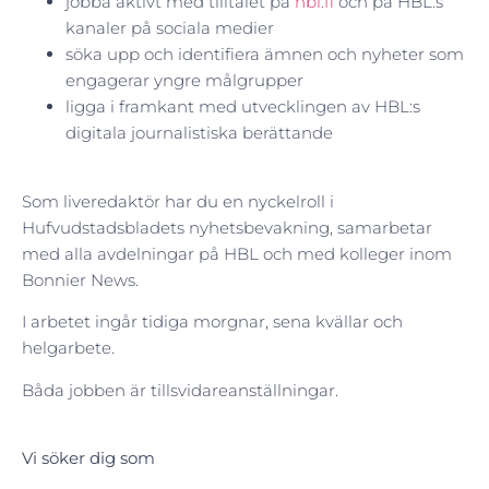
jobba aktivt med tilltalet på
hbl.fi
och på HBL:s
kanaler på sociala medier
söka upp och identifiera ämnen och nyheter som
engagerar yngre målgrupper
ligga i framkant med utvecklingen av HBL:s
digitala journalistiska berättande
Som liveredaktör har du en nyckelroll i
Hufvudstadsbladets nyhetsbevakning, samarbetar
med alla avdelningar på HBL och med kolleger inom
Bonnier News.
I arbetet ingår tidiga morgnar, sena kvällar och
helgarbete.
Båda jobben är tillsvidareanställningar.
Vi söker dig som