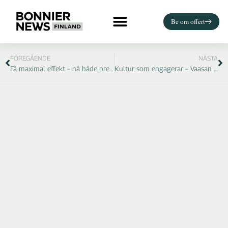
Be om offert
FÖREGÅENDE
NÄSTA
Få maximal effekt – nå både prenumeranter och nya läsare!
Kultur som engagerar – Vaasan Kaupunginteatteri satsar på synligheten