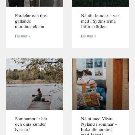
Fördelar och tips
Nå rätt kunder – var
gällande
med i Sydins tema
utomhusreklam
Inför skörden
Läs mer »
Läs mer »
Sommaren är här
Nå ut med Västra
och dina kunder
Nyland i sommar –
lyssnar!
boka din annons
med Johan!