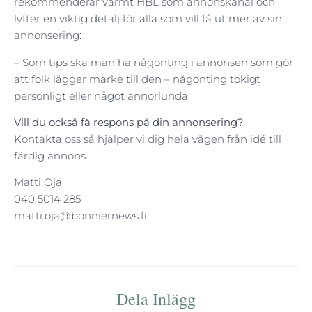
rekommenderar varmt HBL som annonskanal och
lyfter en viktig detalj för alla som vill få ut mer av sin
annonsering:
– Som tips ska man ha någonting i annonsen som gör
att folk lägger märke till den – någonting tokigt
personligt eller något annorlunda.
Vill du också få respons på din annonsering?
Kontakta oss så hjälper vi dig hela vägen från idé till
färdig annons.
Matti Oja
040 5014 285
matti.oja@bonniernews.fi
Dela Inlägg