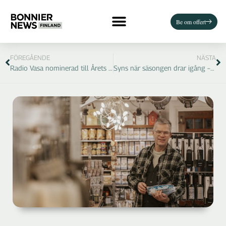
Be om offert
FÖREGÅENDE
NÄSTA
Radio Vasa nominerad till Årets lokalradio – en kanal som engagerar och når ut
Syns när säsongen drar igång – annonsera i vår Bil & Båt-bilaga!