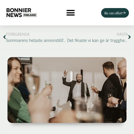
Be om offert
FÖREGÅENDE
NÄSTA
Sommarens hetaste annonstillfälle!
Det finaste vi kan ge är trygghet – det starkaste ett varumärke kan få är förtroende