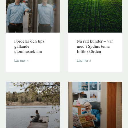
Fördelar och tips
Nå rätt kunder – var
gällande
med i Sydins tema
utomhusreklam
Inför skörden
Läs mer »
Läs mer »