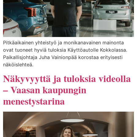
Pitkäaikainen yhteistyö ja monikanavainen mainonta
ovat tuoneet hyviä tuloksia Käyttöautolle Kokkolassa.
Paikallisjohtaja Juha Vainionpää korostaa erityisesti
näköislehteä.
Näkyvyyttä ja tuloksia videolla
– Vaasan kaupungin
menestystarina