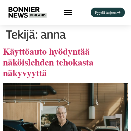
Pyydä tarjous
Tekijä:
anna
Käyttöauto hyödyntää
näköislehden tehokasta
näkyvyyttä