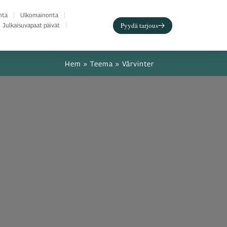
nta
Ulkomainonta
Pyydä tarjous
Julkaisuvapaat päivät
Hem
»
Teema
»
Vårvinter