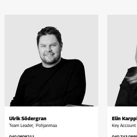
Ulrik Södergran
Elin Karpp
Team Leader, Pohjanmaa
Key Account 
040 0808211
040 743 088