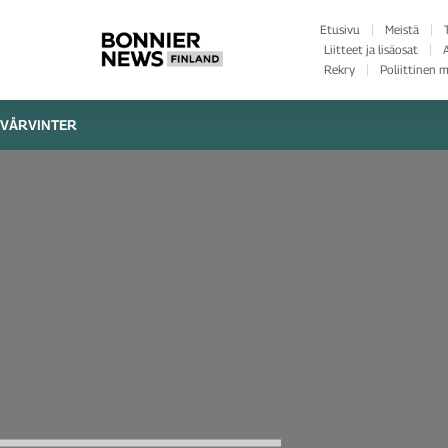
Etusivu
Meistä
Liitteet ja lisäosat
Rekry
Poliittinen 
V
Å
R
V
I
N
T
E
R