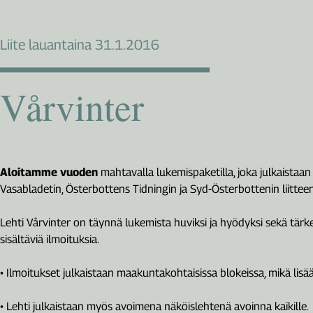
Liite lauantaina 31.1.2016
Vårvinter
Aloitamme vuoden
mahtavalla lukemispaketilla, joka julkaistaan
Vasabladetin, Österbottens Tidningin ja Syd-Österbottenin liittee
Lehti Vårvinter on täynnä lukemista huviksi ja hyödyksi sekä tärk
sisältäviä ilmoituksia.
• Ilmoitukset julkaistaan maakuntakohtaisissa blokeissa, mikä lisä
• Lehti julkaistaan myös avoimena näköislehtenä avoinna kaikille.