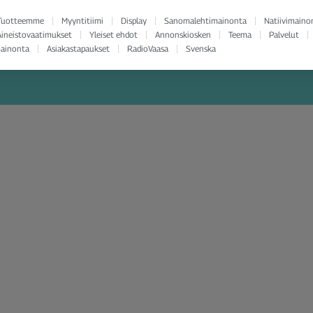
Tuotteemme
Myyntitiimi
Display
Sanomalehtimainonta
Natiivimaino
Aineistovaatimukset
Yleiset ehdot
Annonskiosken
Teema
Palvelut
mainonta
Asiakastapaukset
RadioVaasa
Svenska