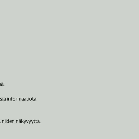
nä.
eää informaatiota
ä niiden näkyvyyttä.