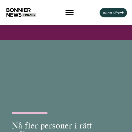
Be om offert
S
T
O
R
S
S
P
R
I
D
N
Nå fler personer i rätt