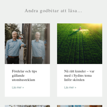
Andra godbitar att läsa…
Fördelar och tips
Nå rätt kunder – var
gällande
med i Sydins tema
utomhusreklam
Inför skörden
Läs mer »
Läs mer »