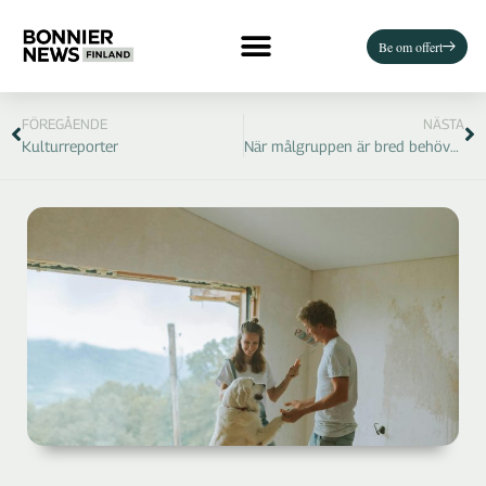
Be om offert
FÖREGÅENDE
NÄSTA
Kulturreporter
När målgruppen är bred behövs flera kanaler – så gör Yrkesakademin