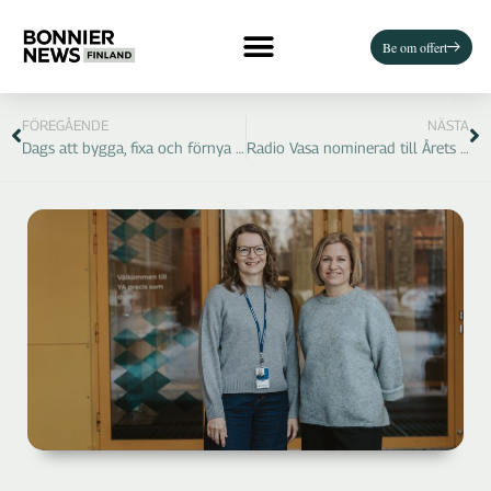
Be om offert
FÖREGÅENDE
NÄSTA
Dags att bygga, fixa och förnya – annonsera i Bygg & Bo 21.3
Radio Vasa nominerad till Årets lokalradio – en kanal som engagerar och når ut