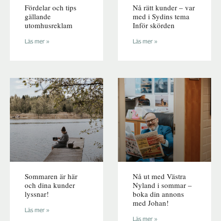
Fördelar och tips
Nå rätt kunder – var
gällande
med i Sydins tema
utomhusreklam
Inför skörden
Läs mer »
Läs mer »
Sommaren är här
Nå ut med Västra
och dina kunder
Nyland i sommar –
lyssnar!
boka din annons
med Johan!
Läs mer »
Läs mer »