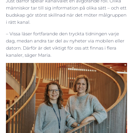
Just därför spelar kanalvalet en avgörande roll. Olika
människor tar till sig information på olika sätt – och ett
budskap gör störst skillnad när det möter målgruppen
i rätt kanal.
– Vissa läser fortfarande den tryckta tidningen varje
dag, medan andra tar del av nyheter via mobilen eller
datorn. Därför är det viktigt för oss att finnas i flera
kanaler, säger Maria.