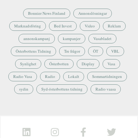
Bonnier News Finland
Annonslösningar
Marknadsföring
Bed Invest
Video
Reklam
annonskampanj
kampanjer
Vasabladet
Österbottens Tidning
Tre frågor
ÖT
VBL
Synlighet
Österbotten
Display
Vasa
Radio Vasa
Radio
Lokalt
Sommartidningen
sydin
Syd-österbottens tidning
Radio vaasa