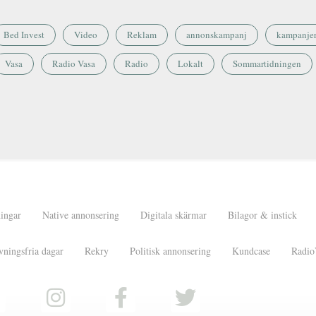
Bed Invest
Video
Reklam
annonskampanj
kampanje
Vasa
Radio Vasa
Radio
Lokalt
Sommartidningen
ningar
Native annonsering
Digitala skärmar
Bilagor & instick
vningsfria dagar
Rekry
Politisk annonsering
Kundcase
Radio