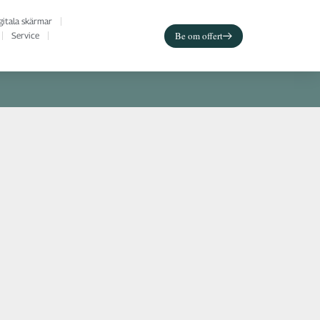
gitala skärmar
Be om offert
Service