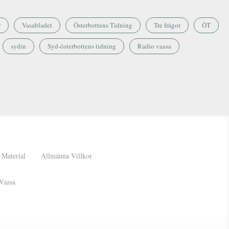
r
Vasabladet
Österbottens Tidning
Tre frågor
ÖT
sydin
Syd-österbottens tidning
Radio vaasa
Material
Allmänna Villkor
Vaasa