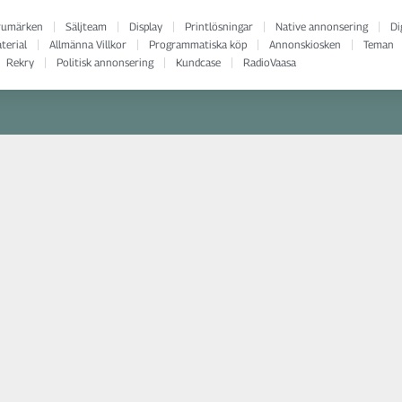
rumärken
Säljteam
Display
Printlösningar
Native annonsering
Di
terial
Allmänna Villkor
Programmatiska köp
Annonskiosken
Teman
Rekry
Politisk annonsering
Kundcase
RadioVaasa