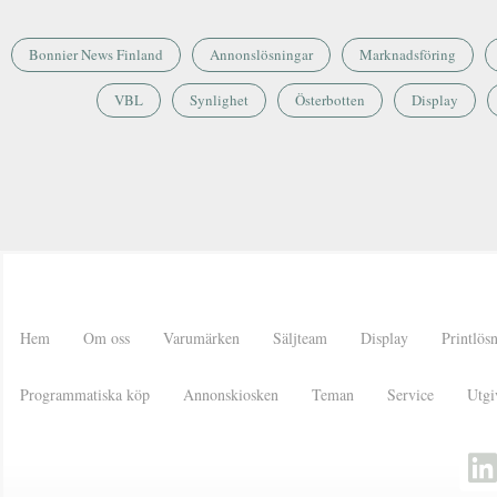
Bonnier News Finland
Annonslösningar
Marknadsföring
VBL
Synlighet
Österbotten
Display
Hem
Om oss
Varumärken
Säljteam
Display
Printlös
Programmatiska köp
Annonskiosken
Teman
Service
Utgi