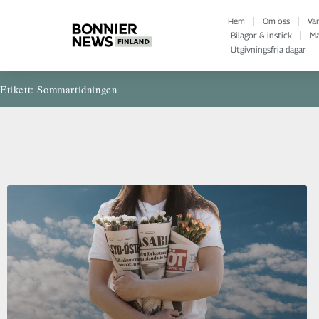
Hem
Om oss
Va
Bilagor & instick
Ma
Utgivningsfria dagar
Etikett: Sommartidningen